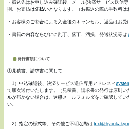
・振込先はお申し込み確認後、メール(決済サービス送信専用アドレス 
則、お支払は
先払い
となります。（お振込の際の手数料は
・お客様のご都合による入金後のキャンセル、返品はお受
・書籍の内容ならびにに乱丁、落丁、汚損、発送状況等は
発行書類について
①見積書、請求書に関して
1）申込確認後、決済サービス送信専用アドレス <
syste
て順次送付いたします。（見積書、請求書の発行は原則い
ルが届かない場合は、迷惑メールフォルダをご確認して
い。
2）指定の様式等、その他ご不明な際は
text@hyoukakyouk